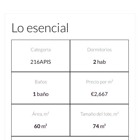
Lo esencial
Categoría
Dormitorios
216APIS
2
hab
Baños
Precio por m²
1
baño
€2,667
Área, m²
Tamaño del lote, m²
60
m²
74
m²