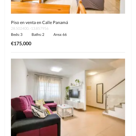
Piso en venta en Calle Panamá
28.502400, -13.857956
Beds: 3
Baths: 2
Area: 66
€175,000