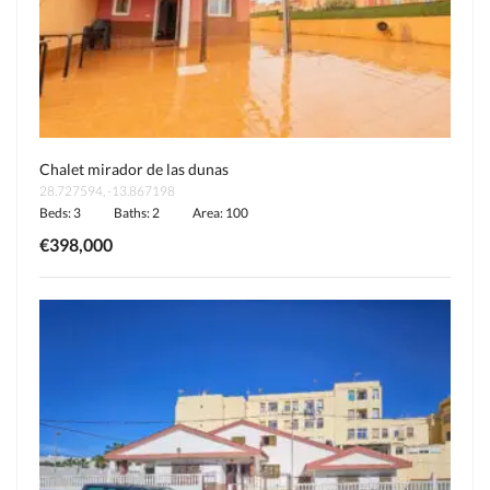
Chalet mirador de las dunas
28.727594, -13.867198
Beds: 3
Baths: 2
Area: 100
€398,000