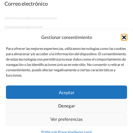
Correo electrónico
administracion@vivencanarias.com
vivencanarias@gmail.com
Gestionar consentimiento
Información legal
Para ofrecer las mejores experiencias, utilizamos tecnologías como las cookies
para almacenar y/o acceder a la información del dispositivo. El consentimiento
Aviso Legal
de estas tecnologías nos permitirá procesar datos como el comportamiento de
navegación o las identificaciones únicas en este sitio. No consentir o retirar el
Política de Privacidad
consentimiento, puede afectar negativamente a ciertas características y
funciones.
Términos y Condiciones
Aceptar
Denegar
Ver preferencias
Vivencanarias
Política de Privacidad
Aviso Legal