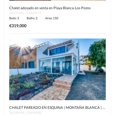
Chalet adosado en venta en Playa Blanca-Los Pozos
28.471345, -13.869377
Beds: 3
Baths: 2
Area: 150
€319,000
CHALET PAREADO EN ESQUINA | MONTAÑA BLANCA | CALETA DE FUSTE
28.396944, -13.856048