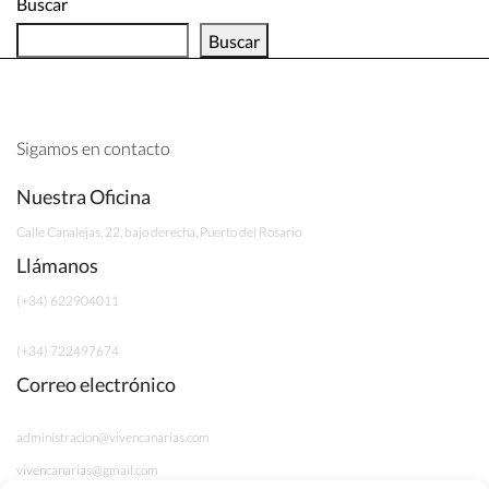
Buscar
Buscar
Sigamos en contacto
Nuestra Oficina
Calle Canalejas, 22, bajo derecha, Puerto del Rosario
Llámanos
(+34) 622904011
(+34) 722497674
Correo electrónico
administracion@vivencanarias.com
vivencanarias@gmail.com